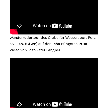
Wanderrudertour des Clubs für Wassersport Porz
e.V. 1926 (
CfWP
) auf der
Lahn
Pfingsten
2019
.
Video von Jost-Peter Langner.