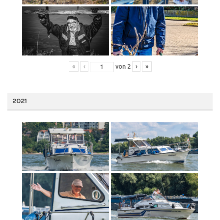
«
‹
von
2
›
»
2021