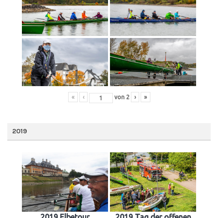
«
‹
von
2
›
»
2019
2019 Elbetour
2019 Tag der offenen