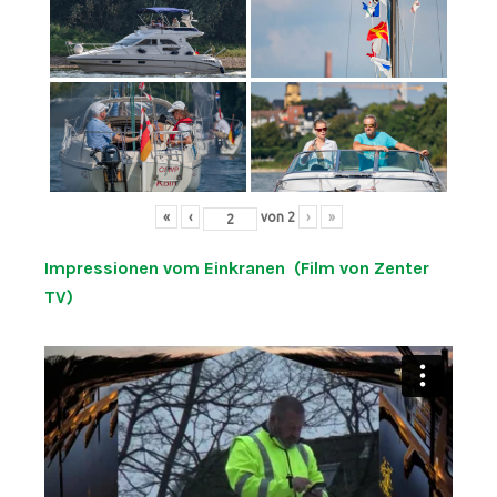
«
‹
von
2
›
»
Impressionen vom Einkranen (Film von Zenter
TV)