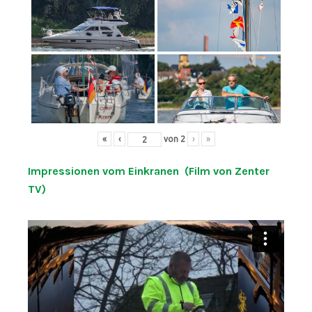
«
‹
von
2
›
»
Impressionen vom Einkranen (Film von Zenter
TV)