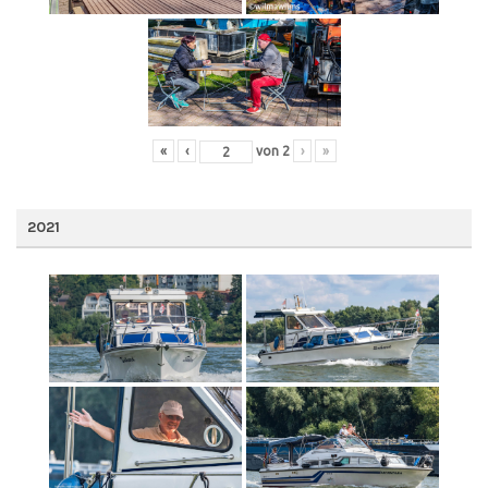
«
‹
von
2
›
»
2021