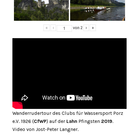
«
‹
von
2
›
»
Wanderrudertour des Clubs für Wassersport Porz
e.V. 1926 (
CfWP
) auf der
Lahn
Pfingsten
2019
.
Video von Jost-Peter Langner.