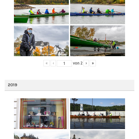
«
‹
von
2
›
»
2019