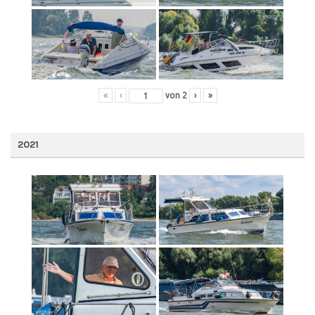
«
‹
von
2
›
»
2021