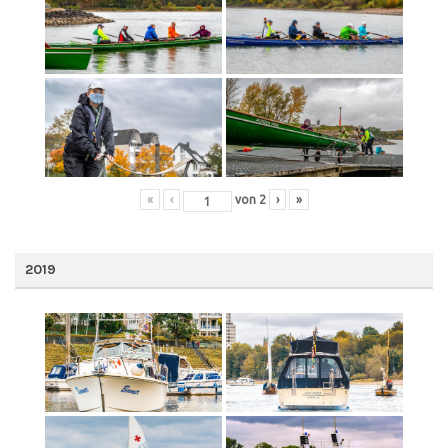
«
‹
von
2
›
»
2019