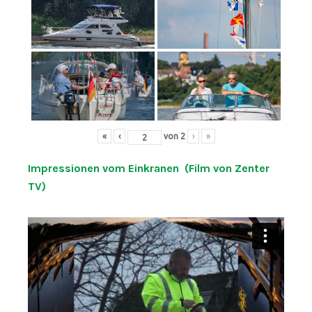
«
‹
von
2
›
»
Impressionen vom Einkranen (Film von Zenter
TV)