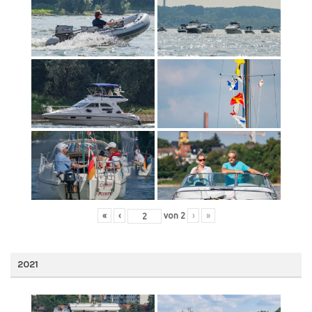
«
‹
von
2
›
»
2021