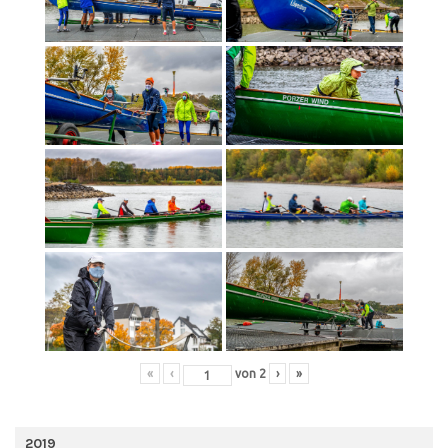
«
‹
von
2
›
»
2019