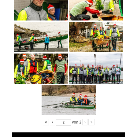
«
‹
von
2
›
»