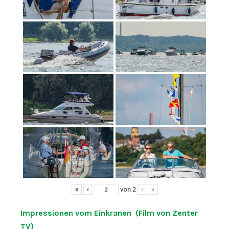
«
‹
von
2
›
»
Impressionen vom Einkranen (Film von Zenter
TV)