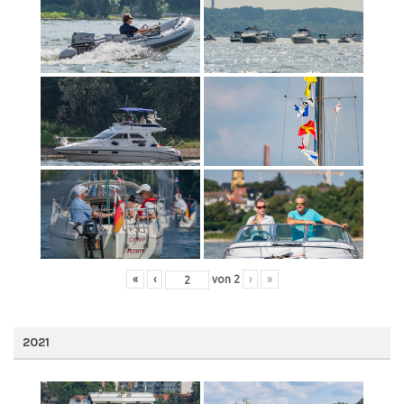
«
‹
von
2
›
»
2021