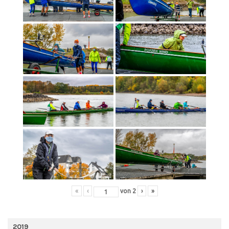
«
‹
von
2
›
»
2019