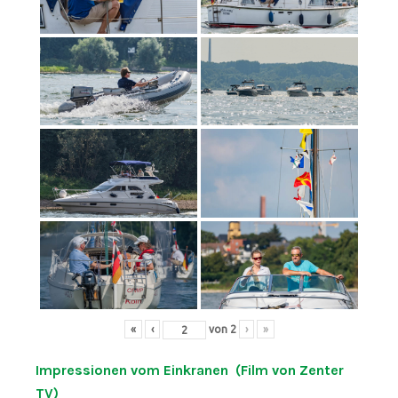
«
‹
von
2
›
»
Impressionen vom Einkranen (Film von Zenter
TV)