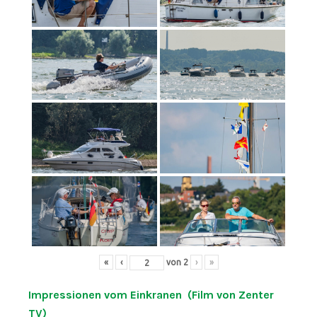
«
‹
von
2
›
»
Impressionen vom Einkranen (Film von Zenter
TV)