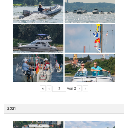
«
‹
von
2
›
»
2021