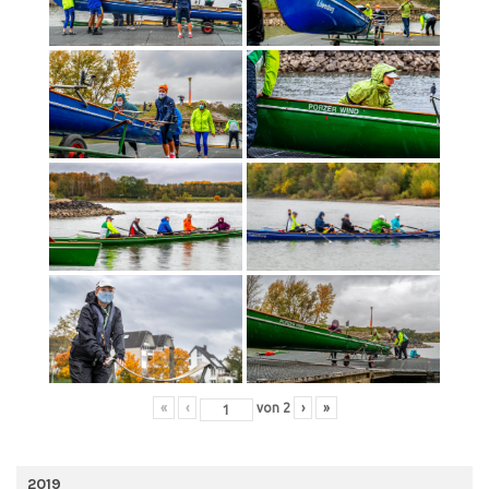
«
‹
von
2
›
»
2019