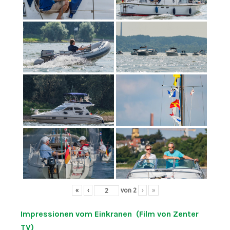
«
‹
von
2
›
»
Impressionen vom Einkranen (Film von Zenter
TV)