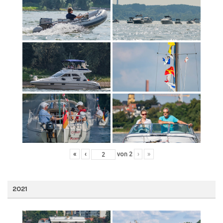
«
‹
von
2
›
»
2021