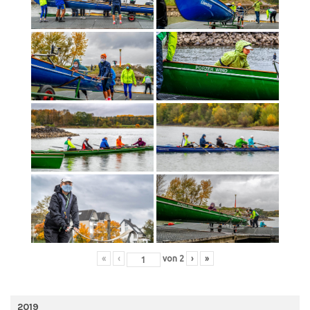
«
‹
von
2
›
»
2019