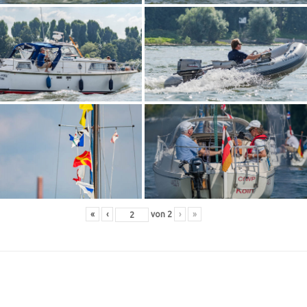
«
‹
von
2
›
»