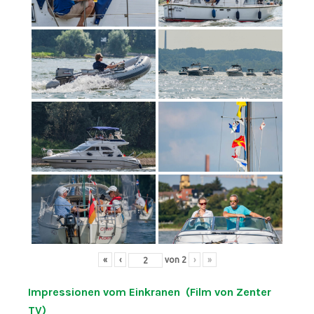
«
‹
von
2
›
»
Impressionen vom Einkranen (Film von Zenter
TV)