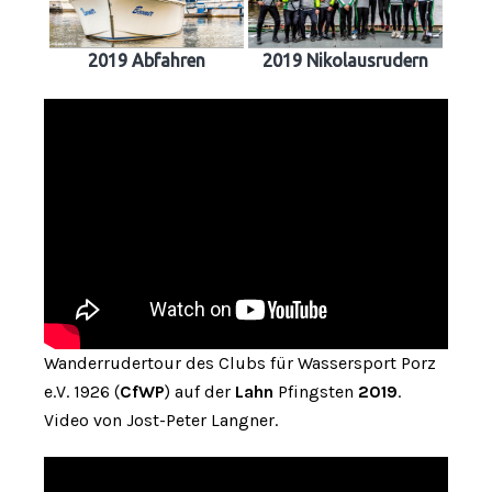
2019 Abfahren
2019 Nikolausrudern
Wanderrudertour des Clubs für Wassersport Porz
e.V. 1926 (
CfWP
) auf der
Lahn
Pfingsten
2019
.
Video von Jost-Peter Langner.