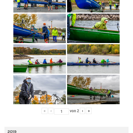
«
‹
von
2
›
»
2019