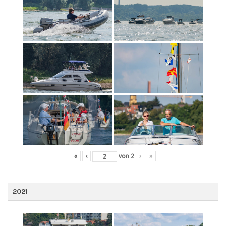
«
‹
von
2
›
»
2021