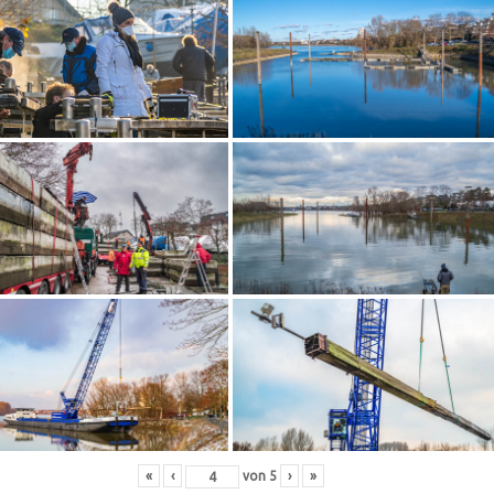
«
‹
von
5
›
»