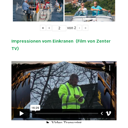
«
‹
von
2
›
»
Impressionen vom Einkranen (Film von Zenter
TV)