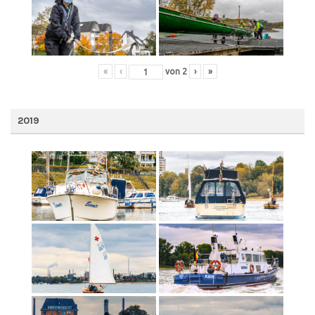
«
‹
von
2
›
»
2019