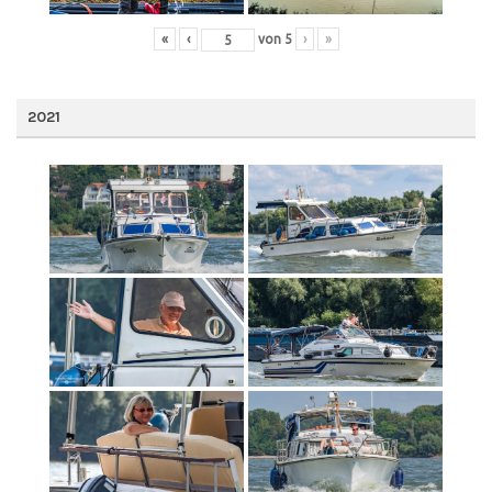
«
‹
von
5
›
»
2021