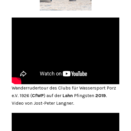
Wanderrudertour des Clubs für Wassersport Porz
e.V. 1926 (
CfWP
) auf der
Lahn
Pfingsten
2019
.
Video von Jost-Peter Langner.