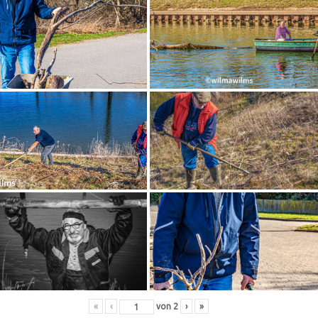
«
‹
von
2
›
»