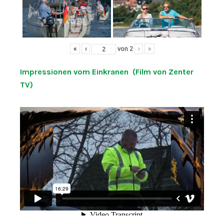
«
‹
von
2
›
»
Impressionen vom Einkranen (Film von Zenter
TV)