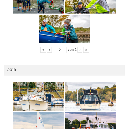
«
‹
von
2
›
»
2019