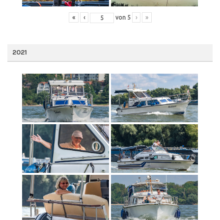
«
‹
von
5
›
»
2021