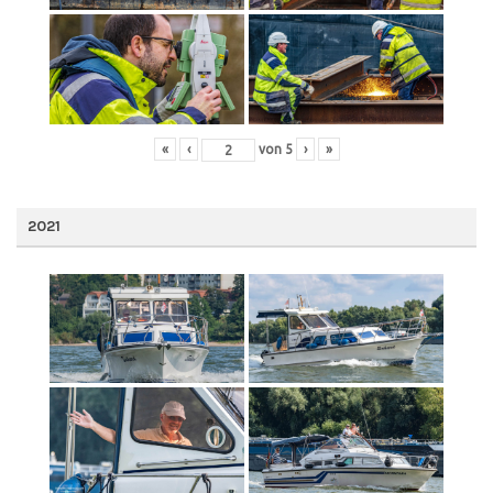
«
‹
von
5
›
»
2021