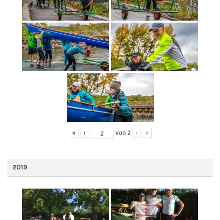
«
‹
von
2
›
»
2019