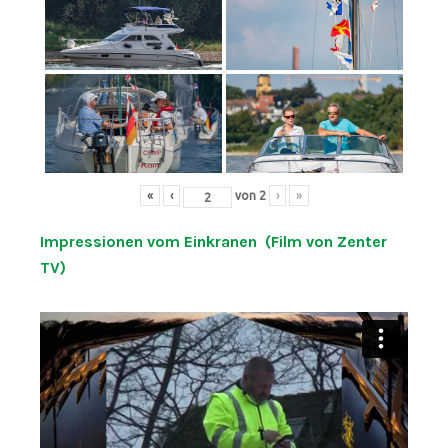
«
‹
von
2
›
»
Impressionen vom Einkranen (Film von Zenter
TV)