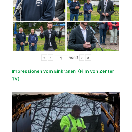
«
‹
von
2
›
»
Impressionen vom Einkranen (Film von Zenter
TV)