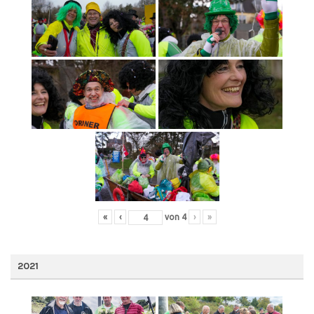
«
‹
von
4
›
»
2021