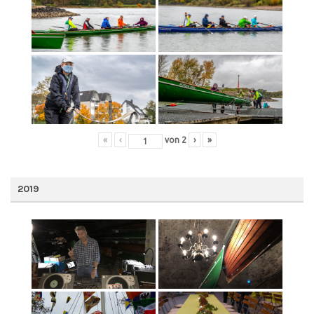
«
‹
von
2
›
»
2019