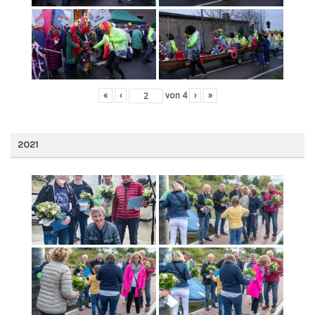
«
‹
von
4
›
»
2021