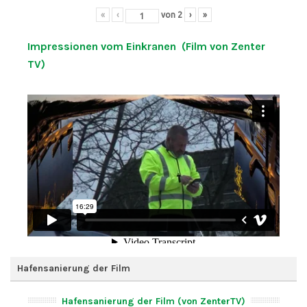
«
‹
von
2
›
»
Impressionen vom Einkranen (Film von Zenter
TV)
Hafensanierung der Film
Hafensanierung der Film (von ZenterTV)