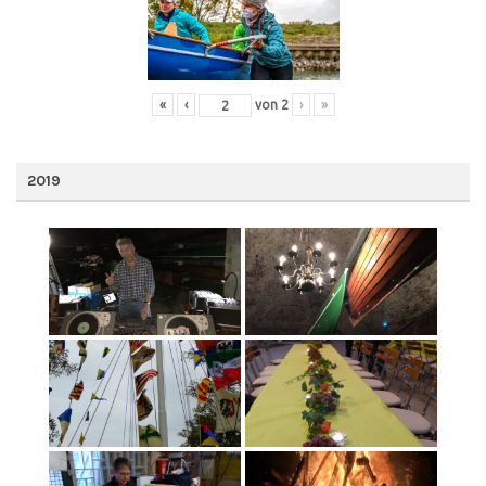
«
‹
von
2
›
»
2019