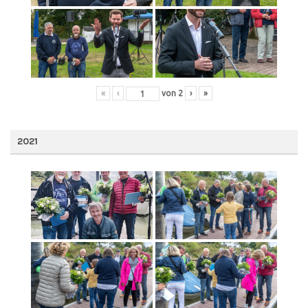
«
‹
von
2
›
»
2021