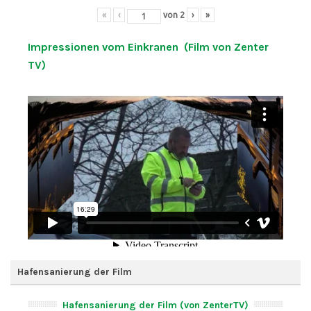
«
‹
von
2
›
»
Impressionen vom Einkranen (Film von Zenter
TV)
Hafensanierung der Film
Hafensanierung der Film (von ZenterTV)