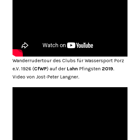
Wanderrudertour des Clubs für Wassersport Porz
e.V. 1926 (
CfWP
) auf der
Lahn
Pfingsten
2019
.
Video von Jost-Peter Langner.