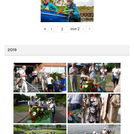
«
‹
von
2
›
»
2019