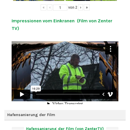
«
‹
von
2
›
»
Impressionen vom Einkranen (Film von Zenter
TV)
Hafensanierung der Film
Hafensanierung der Film (von ZenterTV)