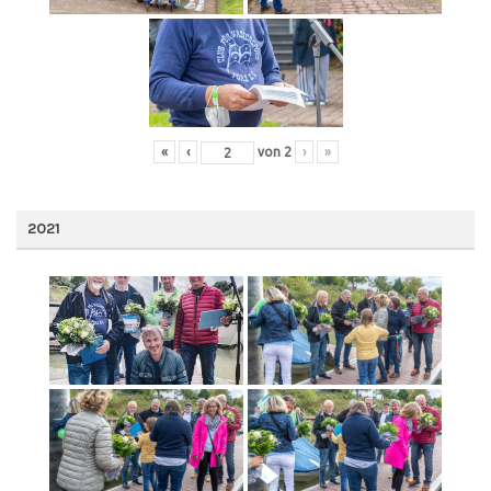
«
‹
von
2
›
»
2021