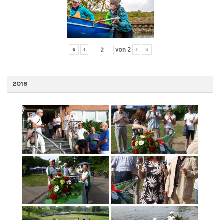
«
‹
von
2
›
»
2019