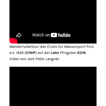
Wanderrudertour des Clubs für Wassersport Porz
e.V. 1926 (
CfWP
) auf der
Lahn
Pfingsten
2019
.
Video von Jost-Peter Langner.