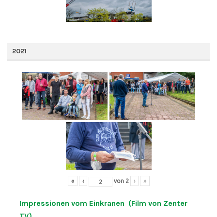
2021
«
‹
von
2
›
»
Impressionen vom Einkranen (Film von Zenter
TV)