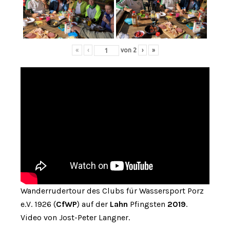
«
‹
von
2
›
»
Wanderrudertour des Clubs für Wassersport Porz
e.V. 1926 (
CfWP
) auf der
Lahn
Pfingsten
2019
.
Video von Jost-Peter Langner.