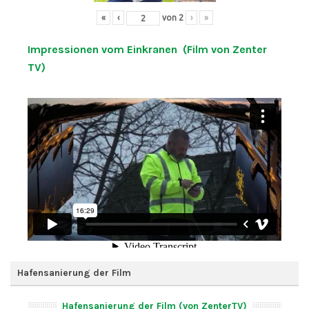
«
‹
von
2
›
»
Impressionen vom Einkranen (Film von Zenter
TV)
Hafensanierung der Film
Hafensanierung der Film (von ZenterTV)