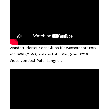
Wanderrudertour des Clubs für Wassersport Porz
e.V. 1926 (
CfWP
) auf der
Lahn
Pfingsten
2019
.
Video von Jost-Peter Langner.