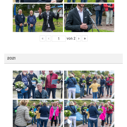
«
‹
von
2
›
»
2021