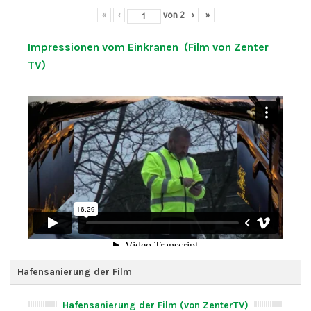
«
‹
von
2
›
»
Impressionen vom Einkranen (Film von Zenter
TV)
Hafensanierung der Film
Hafensanierung der Film (von ZenterTV)