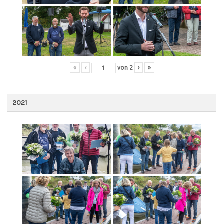
«
‹
von
2
›
»
2021