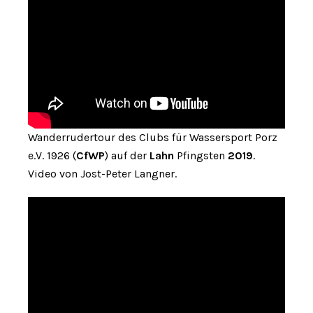
Wanderrudertour des Clubs für Wassersport Porz
e.V. 1926 (
CfWP
) auf der
Lahn
Pfingsten
2019
.
Video von Jost-Peter Langner.