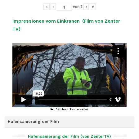
«
‹
von
2
›
»
Impressionen vom Einkranen (Film von Zenter
TV)
Hafensanierung der Film
Hafensanierung der Film (von ZenterTV)