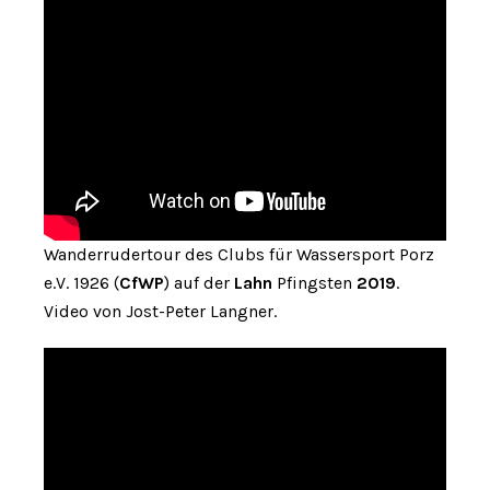
Wanderrudertour des Clubs für Wassersport Porz
e.V. 1926 (
CfWP
) auf der
Lahn
Pfingsten
2019
.
Video von Jost-Peter Langner.