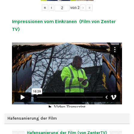
«
‹
von
2
›
»
Impressionen vom Einkranen (Film von Zenter
TV)
Hafensanierung der Film
Hafensanierung der Film (von ZenterTV)