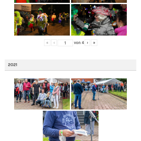
«
‹
von
4
›
»
2021