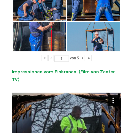
«
‹
von
5
›
»
Impressionen vom Einkranen (Film von Zenter
TV)