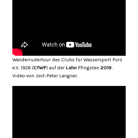
Wanderrudertour des Clubs für Wassersport Porz
e.V. 1926 (
CfWP
) auf der
Lahn
Pfingsten
2019
.
Video von Jost-Peter Langner.