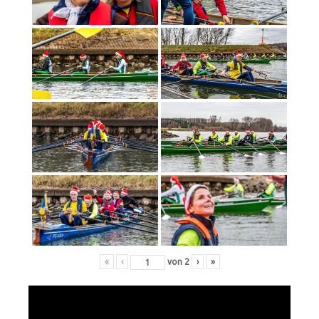
«
‹
von
2
›
»