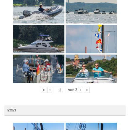
«
‹
von
2
›
»
2021