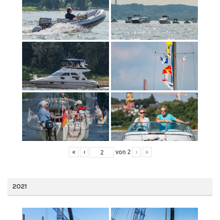
«
‹
von
2
›
»
2021