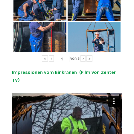
«
‹
von
5
›
»
Impressionen vom Einkranen (Film von Zenter
TV)