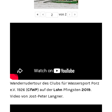
«
‹
von
2
›
»
Wanderrudertour des Clubs für Wassersport Porz
e.V. 1926 (
CfWP
) auf der
Lahn
Pfingsten
2019
.
Video von Jost-Peter Langner.