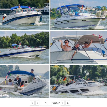
«
‹
von
2
›
»