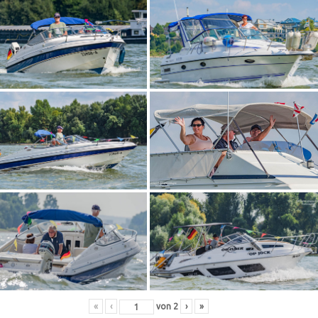
«
‹
von
2
›
»