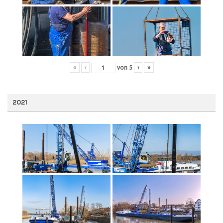
«
‹
von
5
›
»
2021