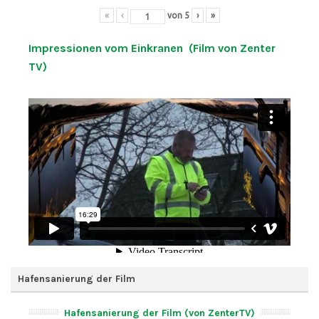
«
‹
von
5
›
»
Impressionen vom Einkranen (Film von Zenter
TV)
Hafensanierung der Film
Hafensanierung der Film (von ZenterTV)