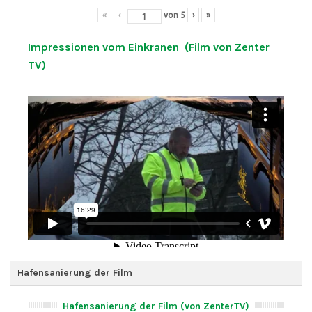
«
‹
von
5
›
»
Impressionen vom Einkranen (Film von Zenter
TV)
Hafensanierung der Film
Hafensanierung der Film (von ZenterTV)