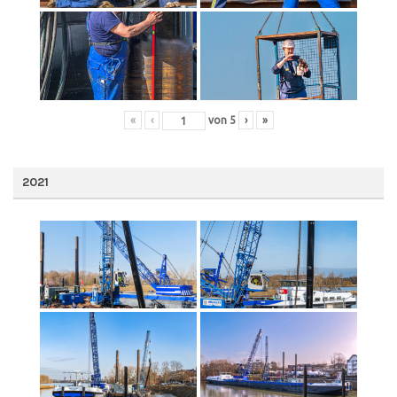
«
‹
von
5
›
»
2021