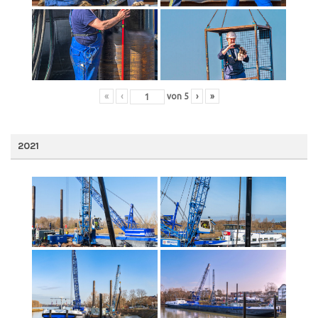
«
‹
von
5
›
»
2021