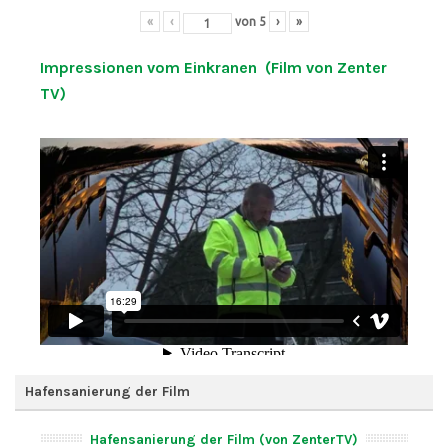
«
‹
von
5
›
»
Impressionen vom Einkranen (Film von Zenter
TV)
Hafensanierung der Film
Hafensanierung der Film (von ZenterTV)