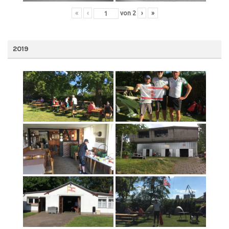
«
‹
von
2
›
»
2019