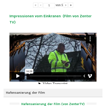
«
‹
von
5
›
»
Impressionen vom Einkranen (Film von Zenter
TV)
Hafensanierung der Film
Hafensanierung der Film (von ZenterTV)