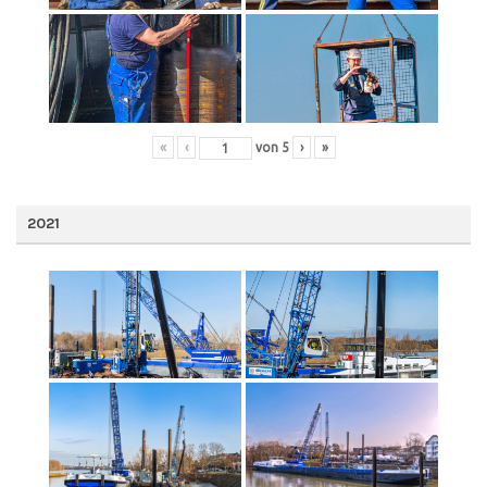
«
‹
von
5
›
»
2021