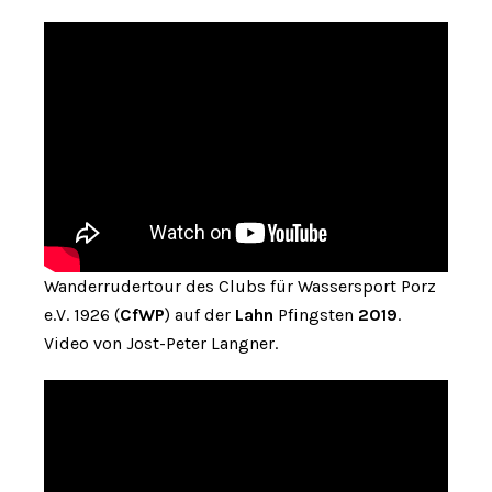
Wanderrudertour des Clubs für Wassersport Porz
e.V. 1926 (
CfWP
) auf der
Lahn
Pfingsten
2019
.
Video von Jost-Peter Langner.