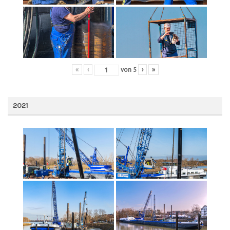
«
‹
von
5
›
»
2021