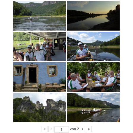
«
‹
von
2
›
»