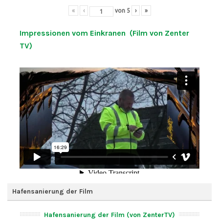
«
‹
von
5
›
»
Impressionen vom Einkranen (Film von Zenter
TV)
Hafensanierung der Film
Hafensanierung der Film (von ZenterTV)