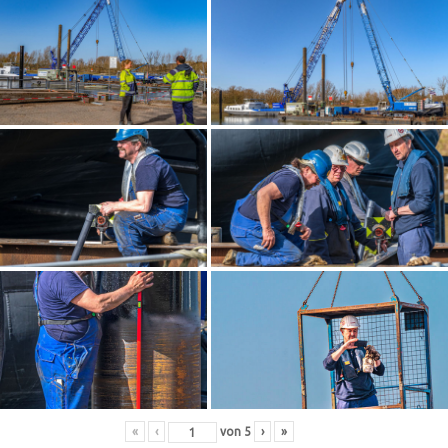
«
‹
von
5
›
»