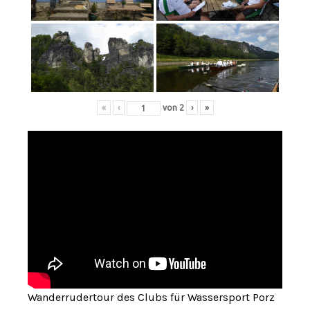
«
‹
von
2
›
»
Wanderrudertour des Clubs für Wassersport Porz