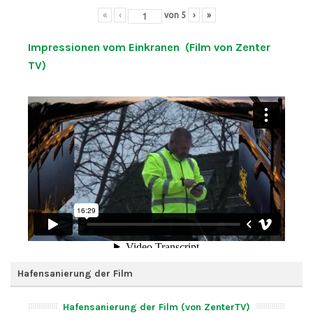
«
‹
von
5
›
»
Impressionen vom Einkranen (Film von Zenter
TV)
Hafensanierung der Film
Hafensanierung der Film (von ZenterTV)