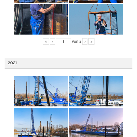
«
‹
von
5
›
»
2021