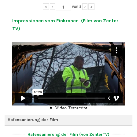
«
‹
von
5
›
»
Impressionen vom Einkranen (Film von Zenter
TV)
Hafensanierung der Film
Hafensanierung der Film (von ZenterTV)