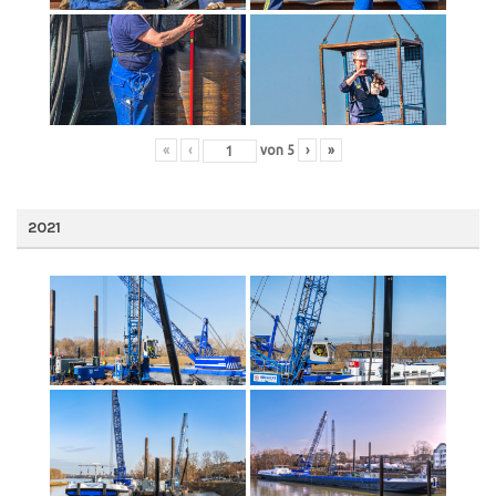
«
‹
von
5
›
»
2021