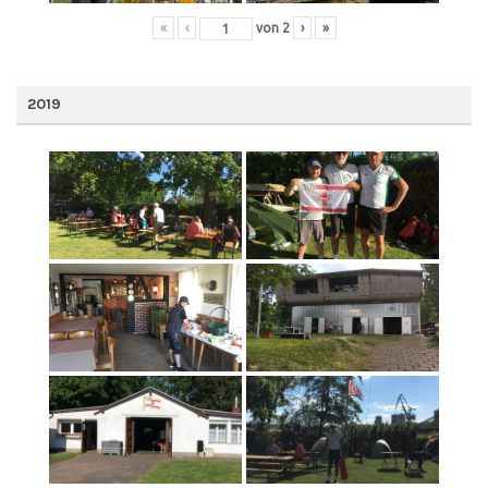
«
‹
von
2
›
»
2019