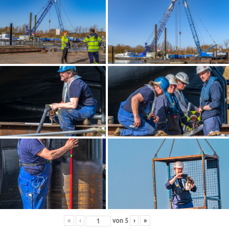
«
‹
von
5
›
»