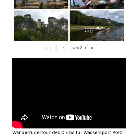
«
‹
von
2
›
»
Wanderrudertour des Clubs für Wassersport Porz