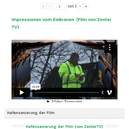
«
‹
von
5
›
»
Impressionen vom Einkranen (Film von Zenter
TV)
Hafensanierung der Film
Hafensanierung der Film (von ZenterTV)