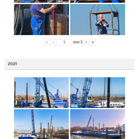
«
‹
von
5
›
»
2021