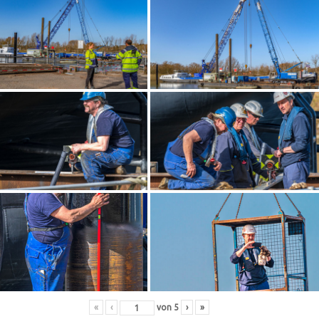
«
‹
von
5
›
»