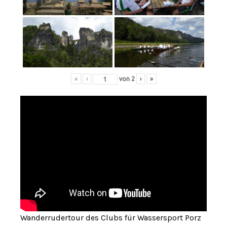
«
‹
von
2
›
»
Wanderrudertour des Clubs für Wassersport Porz