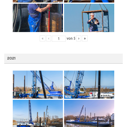
«
‹
von
5
›
»
2021