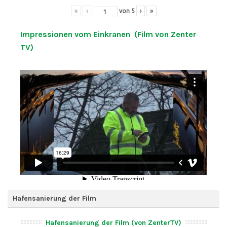
«
‹
von
5
›
»
Impressionen vom Einkranen (Film von Zenter
TV)
Hafensanierung der Film
Hafensanierung der Film (von ZenterTV)