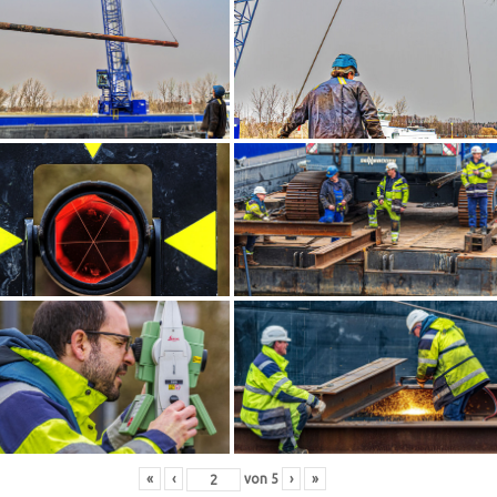
«
‹
von
5
›
»