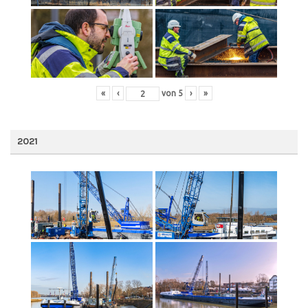
«
‹
von
5
›
»
2021