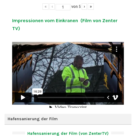
«
‹
von
5
›
»
Impressionen vom Einkranen (Film von Zenter
TV)
Hafensanierung der Film
Hafensanierung der Film (von ZenterTV)