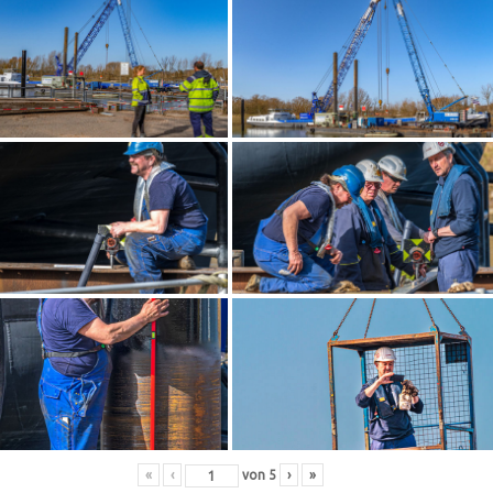
«
‹
von
5
›
»