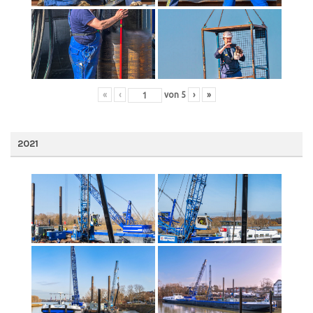
«
‹
von
5
›
»
2021