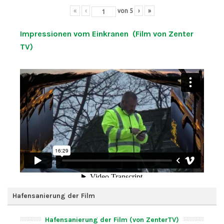
«
‹
von
5
›
»
Impressionen vom Einkranen (Film von Zenter
TV)
Hafensanierung der Film
Hafensanierung der Film (von ZenterTV)