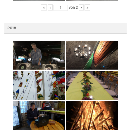
«
‹
von
2
›
»
2019