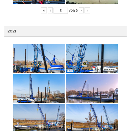
«
‹
von
5
›
»
2021