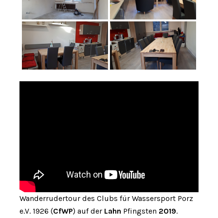
Wanderrudertour des Clubs für Wassersport Porz
e.V. 1926 (
CfWP
) auf der
Lahn
Pfingsten
2019
.