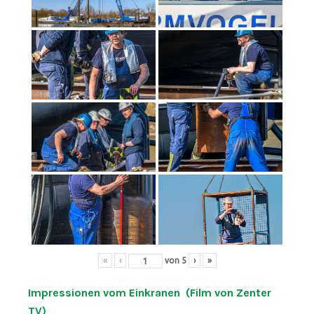
«
‹
von
5
›
»
Impressionen vom Einkranen (Film von Zenter
TV)