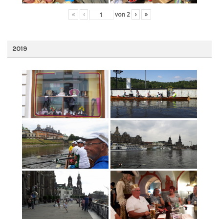
«
‹
von
2
›
»
2019