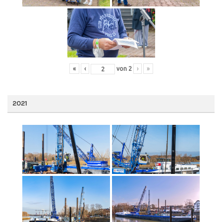
«
‹
von
2
›
»
2021