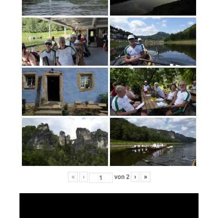
«
‹
von
2
›
»