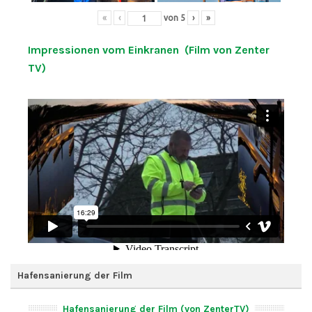
«
‹
von
5
›
»
Impressionen vom Einkranen (Film von Zenter
TV)
Hafensanierung der Film
Hafensanierung der Film (von ZenterTV)