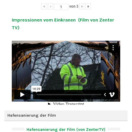
«
‹
von
5
›
»
Impressionen vom Einkranen (Film von Zenter
TV)
Hafensanierung der Film
Hafensanierung der Film (von ZenterTV)