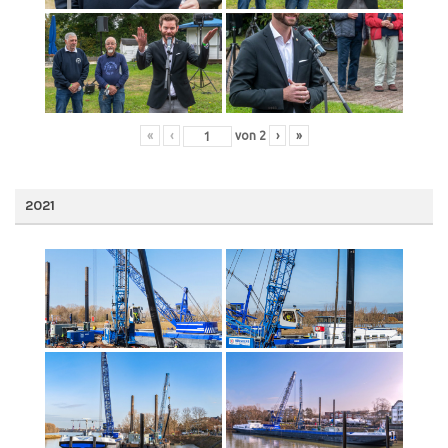
«
‹
von
2
›
»
2021