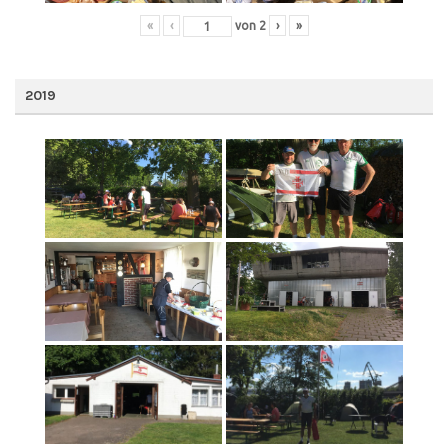
«
‹
von
2
›
»
2019