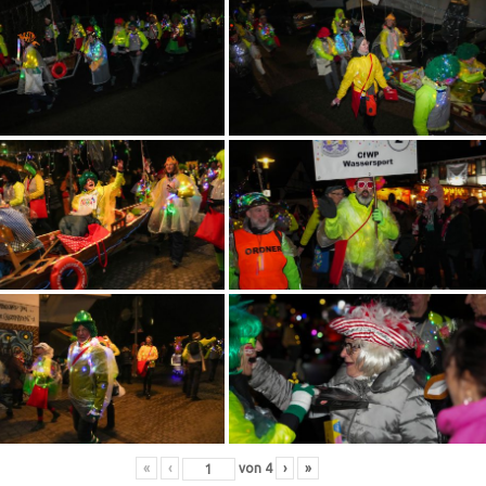
«
‹
von
4
›
»