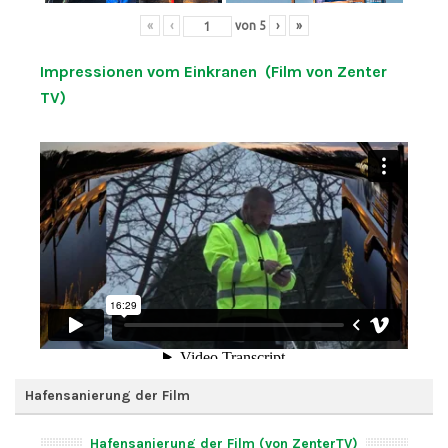
«
‹
von
5
›
»
Impressionen vom Einkranen (Film von Zenter
TV)
Hafensanierung der Film
Hafensanierung der Film (von ZenterTV)