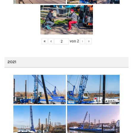
«
‹
von
2
›
»
2021