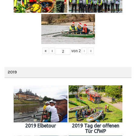
«
‹
von
2
›
»
2019
2019 Elbetour
2019 Tag der offenen
Tür CfWP