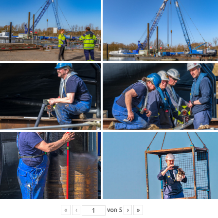
«
‹
von
5
›
»