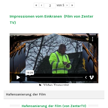
«
‹
von
5
›
»
Impressionen vom Einkranen (Film von Zenter
TV)
Hafensanierung der Film
Hafensanierung der Film (von ZenterTV)