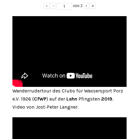
«
‹
von
2
›
»
Wanderrudertour des Clubs für Wassersport Porz
e.V. 1926 (
CfWP
) auf der
Lahn
Pfingsten
2019
.
Video von Jost-Peter Langner.